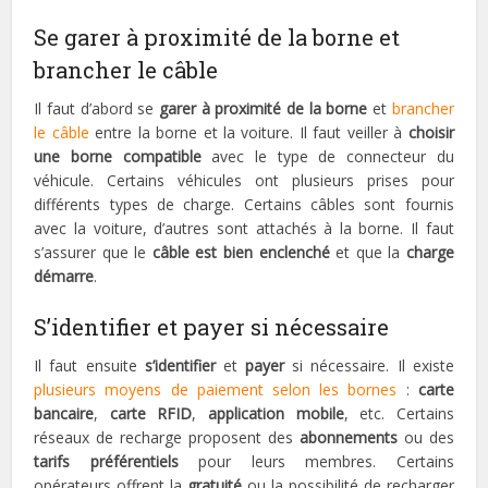
Se garer à proximité de la borne et
brancher le câble
Il faut d’abord se
garer à proximité de la borne
et
brancher
le câble
entre la borne et la voiture. Il faut veiller à
choisir
une borne compatible
avec le type de connecteur du
véhicule. Certains véhicules ont plusieurs prises pour
différents types de charge. Certains câbles sont fournis
avec la voiture, d’autres sont attachés à la borne. Il faut
s’assurer que le
câble est bien enclenché
et que la
charge
démarre
.
S’identifier et payer si nécessaire
Il faut ensuite
s’identifier
et
payer
si nécessaire. Il existe
plusieurs moyens de paiement selon les bornes
:
carte
bancaire
,
carte RFID
,
application mobile
, etc. Certains
réseaux de recharge proposent des
abonnements
ou des
tarifs préférentiels
pour leurs membres. Certains
opérateurs offrent la
gratuité
ou la possibilité de recharger