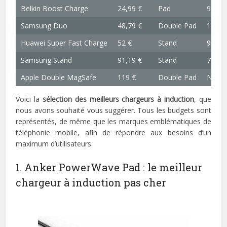
Belkin Boost Charge
24,99 €
Pad
90 x 9
Samsung Duo
48,79 €
Double Pad
156 x 
Huawei Super Fast Charge
52 €
Stand
90 x 1
Samsung Stand
91,19 €
Stand
75 x 
Apple Double MagSafe
119 €
Double Pad
NC
Voici la
sélection des meilleurs chargeurs à induction
, que
nous avons souhaité vous suggérer. Tous les budgets sont
représentés, de même que les marques emblématiques de
téléphonie mobile, afin de répondre aux besoins d’un
maximum d’utilisateurs.
1. Anker PowerWave Pad : le meilleur
chargeur à induction pas cher