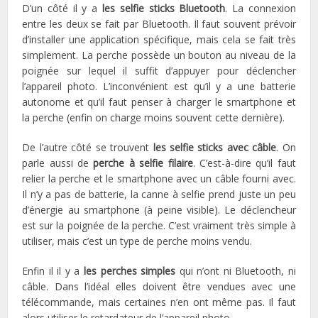
D’un côté il y a
les selfie sticks Bluetooth
. La connexion
entre les deux se fait par Bluetooth. Il faut souvent prévoir
d’installer une application spécifique, mais cela se fait très
simplement. La perche possède un bouton au niveau de la
poignée sur lequel il suffit d’appuyer pour déclencher
l’appareil photo. L’inconvénient est qu’il y a une batterie
autonome et qu’il faut penser à charger le smartphone et
la perche (enfin on charge moins souvent cette dernière).
De l’autre côté se trouvent
les selfie sticks avec câble
. On
parle aussi de
perche à selfie filaire
. C’est-à-dire qu’il faut
relier la perche et le smartphone avec un câble fourni avec.
Il n’y a pas de batterie, la canne à selfie prend juste un peu
d’énergie au smartphone (à peine visible). Le déclencheur
est sur la poignée de la perche. C’est vraiment très simple à
utiliser, mais c’est un type de perche moins vendu.
Enfin il il y a
les perches simples
qui n’ont ni Bluetooth, ni
câble. Dans l’idéal elles doivent être vendues avec une
télécommande, mais certaines n’en ont même pas. Il faut
alors utiliser le retardateur de l’appareil photo.