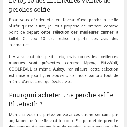
Le top 10 des meilleures ventes de
perches selfie
Pour vous décider vite en faveur d’une perche à selfie
plutôt qu’une autre, je vous propose de prendre comme
point de départ cette
sélection des meilleures cannes à
selfie
. Ce top 10 est réalisé à partir des avis des
internautes.
Il y a surtout des petits prix, mais toutes
les meilleures
marques sont présentes
, comme
Mpow
,
BlitzWolf
,
COOLREALL
et même
Aukey
. Par ailleurs, cette sélection
est mise à jour hyper souvent, car nous parlons tout de
même d’un secteur qui évolue vite.
Pourquoi acheter une perche selfie
Bluetooth ?
Même si vous ne partez en vacances qu’une semaine par
an, la perche à selfie vaut le coup. Elle permet de
prendre
des photos de groupe
lors de soirées, d’anniversaire. Elle