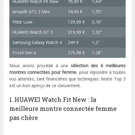
HUAWEI Watch Fit New
79,99 €
1,64"
21 
Amazfit GTS 2 Mini
74,90 €
1,55"
19,5
Fitbit Luxe
129,99 €
0,76"
NC
HUAWEI Watch GT 3
219,99 €
1,32"
35 
Samsung Galaxy Watch 4
249 €
1,2"
25,9
Fossil Gen 6
275,98 €
1,28"
NC
Nous avons procédé à une
sélection des 6 meilleures
montres connectées pour femme
, pour répondre à toutes
vos attentes, tant financières que techniques. Notre Top 3
est un bon aperçu de ce classement.
1. HUAWEI Watch Fit New : la
meilleure montre connectée femme
pas chère