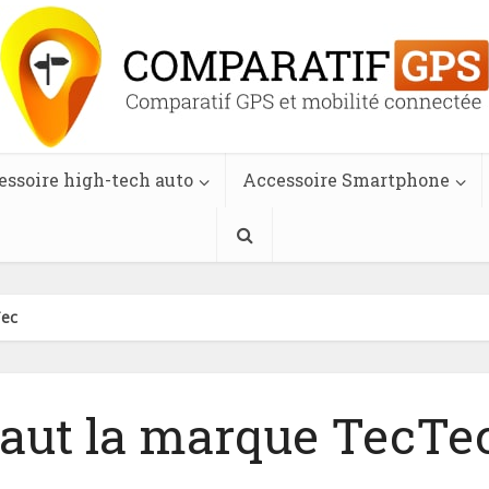
essoire high-tech auto
Accessoire Smartphone
ec
aut la marque TecTe