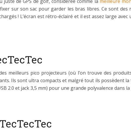
u juste de GPS de golf, considérée comme la
meilleure mon
xer sur son sac pour garder les bras libres. Ce sont des 
-chargés ! L’écran est rétro-éclairé et il est assez large a
TecTecTec
es meilleurs pico projecteurs (où l’on trouve des produit
ts. Ils sont ultra compacts et malgré tout ils possèdent la 
SB 2.0 et jack 3,5 mm) pour une grande polyvalence dans la 
 TecTecTec